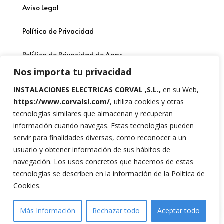
Aviso Legal
Política de Privacidad
Política de Privacidad de Apps
Nos importa tu privacidad
Política de cookies
INSTALACIONES ELECTRICAS CORVAL ,S.L.
,
en su Web,
https://www.corvalsl.com/
, utiliza cookies y otras
Declaración de accesibilidad
tecnologías similares que almacenan y recuperan
información cuando navegas. Estas tecnologías pueden
servir para finalidades diversas, como reconocer a un
Copyright © 2026Corval S.L. Todos los derechos
usuario y obtener información de sus hábitos de
reservados
navegación. Los usos concretos que hacemos de estas
tecnologías se describen en la información de la Política de
Cookies.
ES
Más Información
Rechazar todo
Aceptar todo